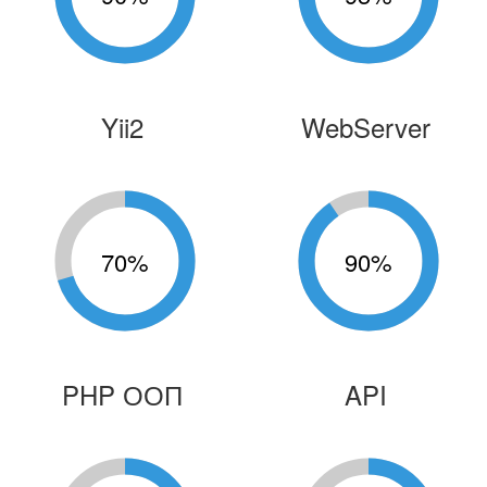
Yii2
WebServer
70
%
90
%
PHP ООП
API