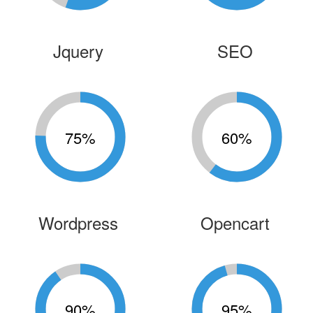
Jquery
SEO
75
%
60
%
Wordpress
Opencart
90
%
95
%