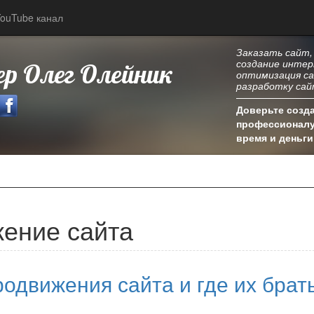
ouTube канал
Заказать сайт,
создание интер
р Олег Олейник
оптимизация са
разработку сай
Доверьте созда
профессионалу
время и деньги
жение сайта
одвижения сайта и где их брат