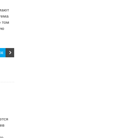
имают
стема
о том
вую
ЕЕ
ется
цев
то