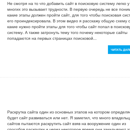
Не смотря на то что добавить сайт в поисковую систему легко у
многих это вызывает трудности. В первую очередь не все пон
какие этапы должен пройти сайт, для того чтобы поисковая си
его проиндексировал
а. В этом видео я расскажу общую схему 
какие нужно пройти этапы для того чтобы сайт попал в поиско
систему
. А также затронуть тему того почему некоторые сайты
попадаются на первых страницах поисковой...
ЧИТАТЬ ДАЛ
Раскрутка сайта один из основных этапов на котором определя
будет сайт развиваться или нет. Я заметил, что много владель
сайтов пытаются раскрутить сайт взяв на вооружение один из
способов раскрутки и через некоторое время они закидывают э